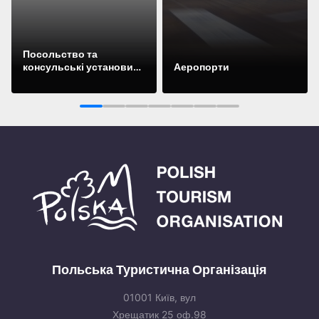
Посольство та
консульські установи
Аеропорти
України в Польщі
Подивіться
Подивіться
1
2
3
4
5
6
7
Польська Туристична Організація
01001 Київ, вул
Хрещатик 25 оф.98