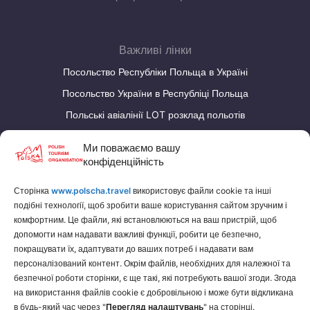
Важливі лінки
Посольство Республіки Польща в Україні
Посольство України в Республіці Польща
Польські авіалінії LOT розклад польотів
Калькулятор валют
Ми поважаємо вашу
конфіденційність
НАШІ СТОРІНКИ
Сторінка
www.polscha.travel
використовує файли cookie та інші
Польська Туристична Організація
подібні технології, щоб зробити ваше користування сайтом зручним і
Заробляйте на туризмі
комфортним. Це файли, які встановлюються на ваш пристрій, щоб
допомогти нам надавати важливі функції, робити це безпечно,
покращувати їх, адаптувати до ваших потреб і надавати вам
персоналізований контент. Окрім файлів, необхідних для належної та
безпечної роботи сторінки, є ще такі, які потребують вашої згоди. Згода
на використання файлів cookie є добровільною і може бути відкликана
в будь-який час через "
Перегляд налаштувань
" на сторінці.