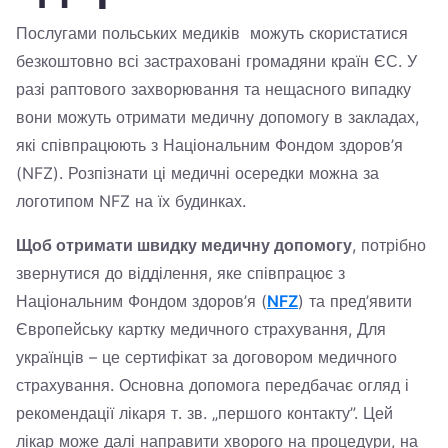
Україна
Послугами польських медиків можуть скористатися
безкоштовно всі застраховані громадяни країн ЄС. У
Zamknij
разі раптового захворювання та нещасного випадку
вони можуть отримати медичну допомогу в закладах,
які співпрацюють з Національним Фондом здоров’я
(NFZ). Розпізнати ці медичні осередки можна за
логотипом NFZ на їх будинках.
Щоб отримати швидку медичну допомогу
, потрібно
звернутися до відділення, яке співпрацює з
Національним Фондом здоров’я (
NFZ
) та пред’явити
Європейську картку медичного страхування, Для
українців – це сертифікат за договором медичного
страхування. Основна допомога передбачає огляд і
рекомендації лікаря т. зв. „першого контакту”. Цей
лікар може далі направити хворого на процедури, на