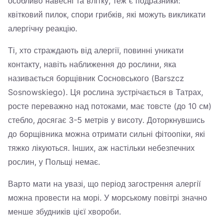
особливо навесні та влітку, теж є подразники:
квітковий пилок, спори грибків, які можуть викликати
алергічну реакцію.
Ті, хто страждають від алергії, повинні уникати
контакту, навіть наближення до рослини, яка
називається борщівник Сосновського (Barszcz
Sosnowskiego). Ця рослина зустрічається в Татрах,
росте переважно над потоками, має товсте (до 10 см)
стебло, досягає 3-5 метрів у висоту. Доторкнувшись
до борщівника можна отримати сильні фітоопіки, які
тяжко лікуються. Інших, аж настільки небезпечних
рослин, у Польщі немає.
Варто мати на увазі, що період загострення алергії
можна провести на морі. У морському повітрі значно
менше збудників цієї хвороби.