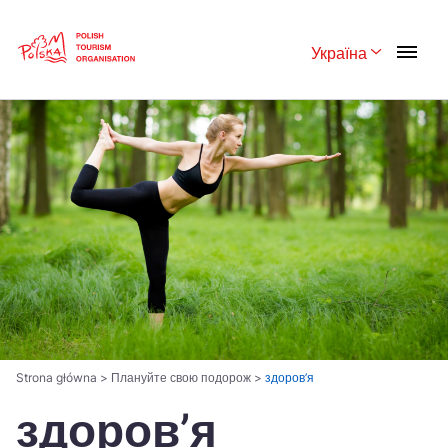
Skip
Link
Україна
Rozwiń menu 
Polski
English
Česká
中国
Dansk
Deutsch
Español
Français
Italiano
Magyar
Nederlands
日本語
Português
Norsk
Strona główna
>
Плануйте свою подорож
>
здоров’я
здоров’я
Suomi
Svenska