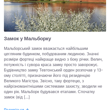
Замок у Мальборку
Мальборський замок вважається найбільшим
цегляним будинком, побудованим людиною. Значні
розміри фортеці найкраще видно з боку річки. Велич,
потужність і сувора краса замку просто заворожує.
Будівництво замку Тевтонський орден розпочав у 13-
ому столітті, призначаючи його під резиденцію
Великого Магістра. Звісно, таку фортецю, з
найрізноманітнішими системами захисту, зводили не
один рік. Мальборк будувався етапами. Спочатку
замок (від […]
Подивіться