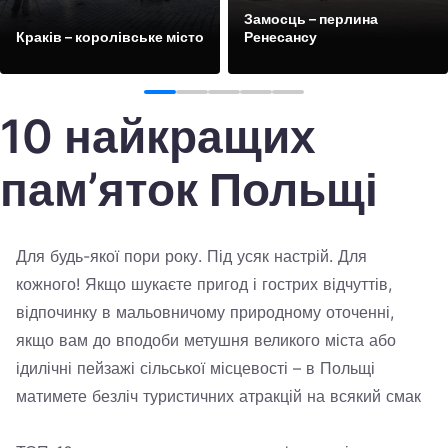
Україна
Замосць – перлина
Краків – королівське місто
Ренесансу
Zamknij
Подивіться
Подивіться
1
2
3
4
5
10 найкращих
пам’яток Польщі
Для будь-якої пори року. Під усяк настрій. Для
кожного! Якщо шукаєте пригод і гострих відчуттів,
відпочинку в мальовничому природному оточенні,
якщо вам до вподоби метушня великого міста або
ідилічні пейзажі сільської місцевості – в Польщі
матимете безліч туристичних атракцій на всякий смак