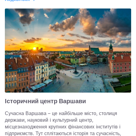
Історичний центр Варшави
Сучасна Варшава – це найбільше місто, столиця
держави, науковий і культурний центр,
місцезнаходження крупних фінансових інститутів і
підприємств. Тут сплітаються історія та сучасність,