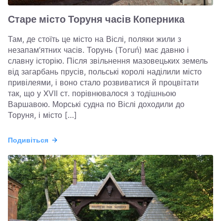
Старе місто Торуня часів Коперника
Там, де стоїть це місто на Віслі, поляки жили з
незапам’ятних часів. Торунь (Toruń) має давню і
славну історію. Після звільнення мазовецьких земель
від загарбань прусів, польські королі наділили місто
привілеями, і воно стало розвиватися й процвітати
так, що у XVII ст. порівнювалося з тодішньою
Варшавою. Морські судна по Віслі доходили до
Торуня, і місто […]
Подивіться