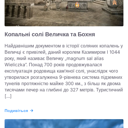
Копальні солі Величка та Бохня
Найдавнішим документом в історії соляних копалень у
Величці є привілей, даний королем Казимиром I 1044
року, який називає Величку „magnum sal alias
Wieliczka”. Понад 700 років продовжувалася
експлуатація родовища кам’яної солі, унаслідок чого
утворилася розгалужена 9-рівнева система підземних
тунелів протяжністю майже 300 км., з більш як двома
тисячами печер на глибині до 327 метрів. Туристичний
[…]
Подивіться