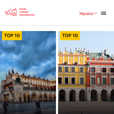
Skip
Link
Україна
Rozwiń menu 
Strona główna
>
10 найкращих пам’яток Польщі
Polski
English
TOP 10
TOP 10
Česká
中国
Dansk
Deutsch
Español
Français
Italiano
Magyar
Nederlands
日本語
Português
Norsk
Suomi
Svenska