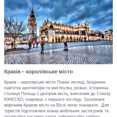
Краків – королівське місто
Краків – королівське місто Повен легенд, безцінних
пам’яток архітектури та мистецтва, розваг, історична
столиця Польщі з центром міста, внесеним до Списку
ЮНЕСКО, очаровує з першого погляду. Засноване
міфічним Краком місто на Віслі легко пізнавати. Для
туристів підготовлені кілька мобільних застосунків та
традиційна система: карти, інформаційні таблиці,