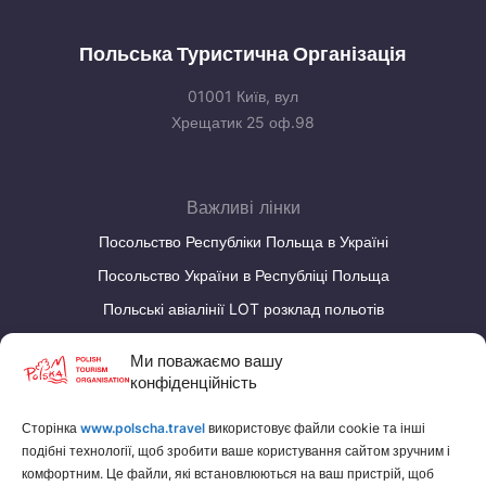
Польська Туристична Організація
01001 Київ, вул
Хрещатик 25 оф.98
Важливі лінки
Посольство Республіки Польща в Україні
Посольство України в Республіці Польща
Польські авіалінії LOT розклад польотів
Калькулятор валют
Ми поважаємо вашу
конфіденційність
НАШІ СТОРІНКИ
Сторінка
www.polscha.travel
використовує файли cookie та інші
Польська Туристична Організація
подібні технології, щоб зробити ваше користування сайтом зручним і
Заробляйте на туризмі
комфортним. Це файли, які встановлюються на ваш пристрій, щоб