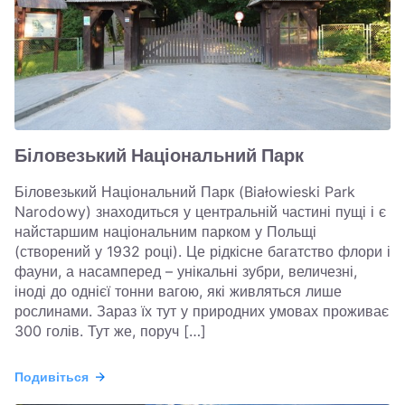
Біловезький Національний Парк
Біловезький Національний Парк (Białowieski Park
Narodowy) знаходиться у центральній частині пущі і є
найстаршим національним парком у Польщі
(створений у 1932 році). Це рідкісне багатство флори і
фауни, а насамперед – унікальні зубри, величезні,
іноді до однієї тонни вагою, які живляться лише
рослинами. Зараз їх тут у природних умовах проживає
300 голів. Тут же, поруч […]
Подивіться