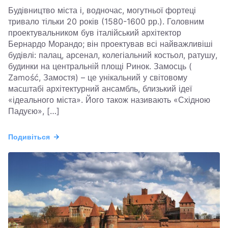
Будівництво міста і, водночас, могутньої фортеці
тривало тільки 20 років (1580-1600 рр.). Головним
проектувальником був італійський архітектор
Бернардо Морандо; він проектував всі найважливіші
будівлі: палац, арсенал, колегіальний костьол, ратушу,
будинки на центральній площі Ринок. Замосць (
Zamość, Замостя) – це унікальний у світовому
масштабі архітектурний ансамбль, близький ідеї
«ідеального міста». Його також називають «Східною
Падуєю», […]
Подивіться