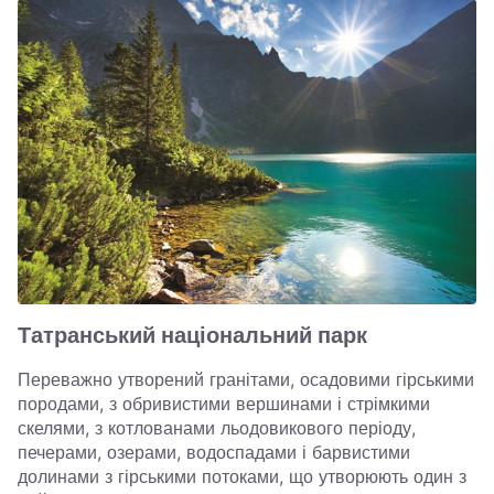
Татранський національний парк
Переважно утворений гранітами, осадовими гірськими
породами, з обривистими вершинами і стрімкими
скелями, з котлованами льодовикового періоду,
печерами, озерами, водоспадами і барвистими
долинами з гірськими потоками, що утворюють один з