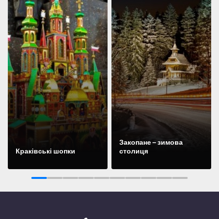
Закопане – зимова
Краківські шопки
столиця
Подивіться
Подивіться
1
2
3
4
5
6
7
8
9
10