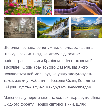
Ще одна принада регіону – малопольська частина
Шляху Орлиних гнізд, на якому підносяться
найпрекрасніші замки Краківсько-Ченстоховської
височини. Окрім краківського Вавеля, від якого
починається цей маршрут, на увагу заслуговують
також замки у Рабштині, Пєсковій Скалі, Кошкві та
Ойцові. Тут теж зручно мандрувати велосипедом.
Малопольщу перетинають також такі маршрути: Шлях
Східного фронту Першої світової війни, Шлях