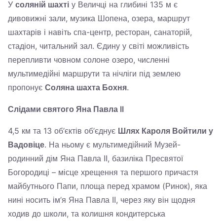
У
соляній шахті
у Величці на глибині 135 м є
дивовижні зали, музика Шопена, озера, маршрут
шахтарів і навіть спа-центр, ресторан, санаторій,
стадіон, читальний зал. Єдину у світі можливість
перепливти човном солоне озеро, численні
мультимедійні маршрути та нічліги під землею
пропонує
Соляна шахта Бохня
.
Слідами святого Яна Павла II
4,5 км та 13 об’єктів об’єднує
Шлях Кароля Войтили у
Вадовіце
. На ньому є мультимедійний Музей-
родинний дім Яна Павла ІІ, базиліка Пресвятої
Богородиці – місце хрещення та першого причастя
майбутнього Папи, площа перед храмом (Ринок), яка
нині носить ім’я Яна Павла ІІ, через яку він щодня
ходив до школи, та колишня кондитерська