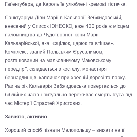
Гаґенгубера, де Кароль їв улюблені кремові тістечка.
Санктуаріум Діви Марії в Кальварії Зебжидовській,
внесений у Список ЮНЕСКО, вже 400 років є місцем
паломництва до Чудотворної ікони Марії
Кальварійської, яка «зцілює, царює та втішає».
Комплекс, званий Польським Єрусалимом,
розташований на мальовничому Маковському
передгір’ї, складається з костелу, монастиря
бернардинців, капличок при хресній дорозі та парку.
Раз на рік Кальварія Зебжидовська повертається до
біблійних часів і ритуально переживає смерть Ісуса під
час Містерії Страстей Христових.
Завзято, активно
Хороший спосіб пізнати Малопольщу – виїхати на її