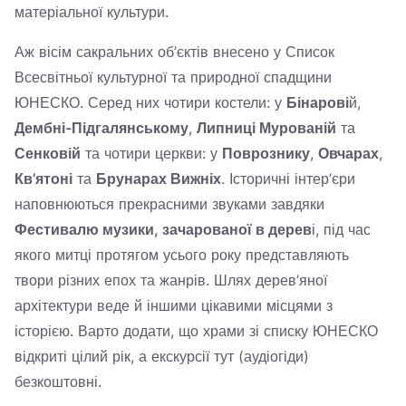
матеріальної культури.
Аж вісім сакральних об’єктів внесено у Список
Всесвітньої культурної та природної спадщини
ЮНЕСКО. Серед них чотири костели: у
Бінарові
й,
Дембні-Підгалянському
,
Липниці Мурованій
та
Сенковій
та чотири церкви: у
Поврознику
,
Овчарах
,
Кв’ятоні
та
Брунарах Вижніх
. Історичні інтер’єри
наповнюються прекрасними звуками завдяки
Фестивалю музики, зачарованої в дерев
і, під час
якого митці протягом усього року представляють
твори різних епох та жанрів. Шлях дерев’яної
архітектури веде й іншими цікавими місцями з
історією. Варто додати, що храми зі списку ЮНЕСКО
відкриті цілий рік, а екскурсії тут (аудіогіди)
безкоштовні.