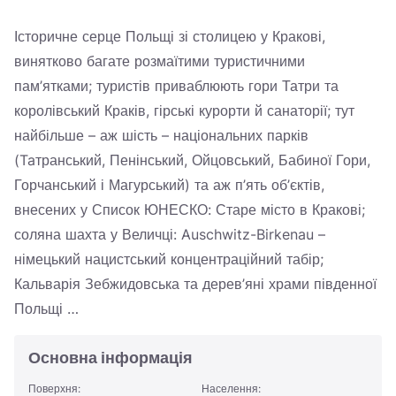
Україна
Історичне серце Польщі зі столицею у Кракові,
Zamknij
винятково багате розмаїтими туристичними
пам’ятками; туристів приваблюють гори Татри та
королівський Краків, гірські курорти й санаторії; тут
найбільше – аж шість – національних парків
(Taтранський, Пенінський, Ойцовський, Бабиної Гори,
Горчанський і Магурський) та аж п’ять об’єктів,
внесених у Список ЮНЕСКО: Старе місто в Кракові;
соляна шахта у Величці: Auschwitz-Birkenau –
німецький нацистський концентраційний табір;
Кальварія Зебжидовська та дерев’яні храми південної
Польщі …
Основна інформація
Поверхня:
Населення: