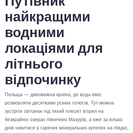
Путівник
Україна
найкращими
Zamknij
водними
локаціями для
літнього
відпочинку
Польща — дивовижна країна, де вода вміє
розмовляти десятками різних голосів. Тут можна
зустріти світанок під тихий плескіт вітрил на
безкрайніх озерах північних Мазурів, а вже за кілька
днів ніжитися у гарячих мінеральних купелях на півдні,