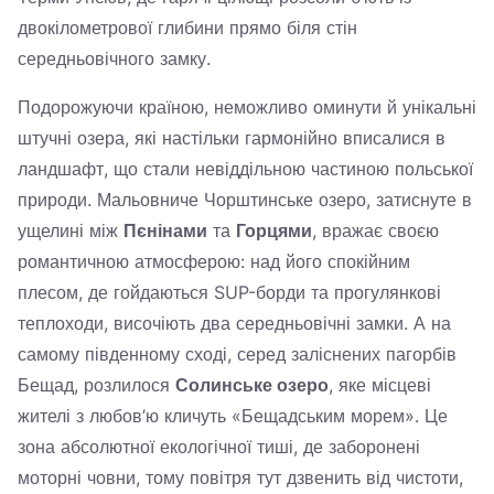
двокілометрової глибини прямо біля стін
середньовічного замку.
Подорожуючи країною, неможливо оминути й унікальні
штучні озера, які настільки гармонійно вписалися в
ландшафт, що стали невіддільною частиною польської
природи. Мальовниче Чорштинське озеро, затиснуте в
ущелині між
Пєнінами
та
Горцями
, вражає своєю
романтичною атмосферою: над його спокійним
плесом, де гойдаються SUP-борди та прогулянкові
теплоходи, височіють два середньовічні замки. А на
самому південному сході, серед заліснених пагорбів
Бещад, розлилося
Солинське озеро
, яке місцеві
жителі з любов’ю кличуть «Бещадським морем». Це
зона абсолютної екологічної тиші, де заборонені
моторні човни, тому повітря тут дзвенить від чистоти,