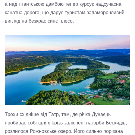
а над гігантською дамбою тепер курсує надсучасна
канатна дорога, що дарує туристам запаморочливий
вигляд на безкрає синє плесо.
Трохи східніше від Татр, там, де річка Дунаєць
пробиває собі шлях kрізь заліснені пагорби Бескидів,
розлилося Рожновське озеро. Його сильно порізана