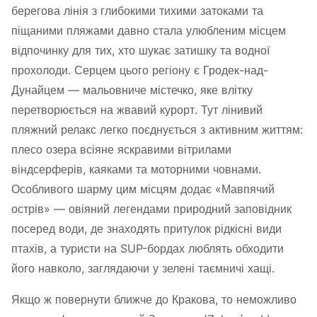
берегова лінія з глибокими тихими затоками та
піщаними пляжами давно стала улюбленим місцем
відпочинку для тих, хто шукає затишку та водної
прохолоди. Серцем цього регіону є Гродек-над-
Дунайцем — мальовниче містечко, яке влітку
перетворюється на жвавий курорт. Тут лінивий
пляжний релакс легко поєднується з активним життям:
плесо озера всіяне яскравими вітрилами
віндсерферів, каяками та моторними човнами.
Особливого шарму цим місцям додає «Мавпячий
острів» — овіяний легендами природний заповідник
посеред води, де знаходять притулок рідкісні види
птахів, а туристи на SUP-бордах люблять обходити
його навколо, заглядаючи у зелені таємничі хащі.
Якщо ж повернути ближче до Кракова, то неможливо