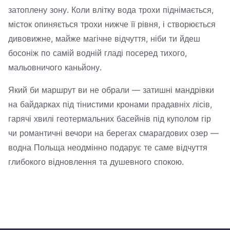
затоплену зону. Коли влітку вода трохи піднімається,
місток опиняється трохи нижче її рівня, і створюється
дивовижне, майже магічне відчуття, ніби ти йдеш
босоніж по самій водній гладі посеред тихого,
мальовничого каньйону.
Який би маршрут ви не обрали — затишні мандрівки
на байдарках під тінистими кронами прадавніх лісів,
гарячі хвилі геотермальних басейнів під куполом гір
чи романтичні вечори на берегах смарагдових озер —
водна Польща неодмінно подарує те саме відчуття
глибокого відновлення та душевного спокою.