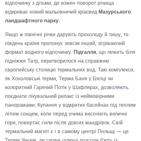
відпочинку з дітьми, де кожен поворот річища
відкриває новий мальовничий краєвид
Мазурського
ландшафтного парку
.
Якщо ж північні річки дарують прохолоду й тишу, то
південь країни пропонує зовсім інший, зігріваючий
формат водного відпочинку.
Підгалля
, що лежить біля
підніжжя Татр, перетворилося на справжню
європейську столицю термальних вод. Такі комплекси,
як Хохоловські терми, Терма Баня у Бялці чи
колоритний Гарячий Потік у Шафлярах, дозволяють
поєднати лікувальний релакс із неймовірними
панорамами. Купання у відкритих басейнах під теплим
літнім сонцем, коли перед очима височіють величні
гори, повертає сили після довгих мандрівок. Свій
термальний магніт є і в самому центрі Польщі — це
Терми Унєюв, де гарячі цілющі розсоли б’ють із