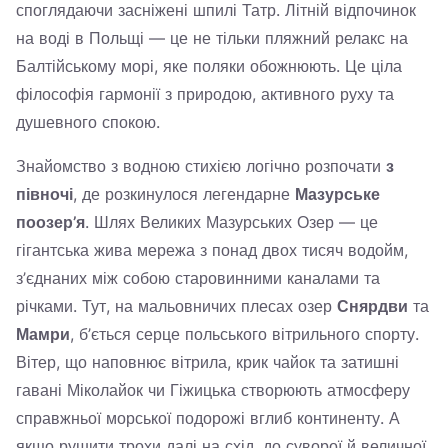
споглядаючи засніжені шпилі Татр. Літній відпочинок
на воді в Польщі — це не тільки пляжний релакс на
Балтійському морі, яке поляки обожнюють. Це ціла
філософія гармонії з природою, активного руху та
душевного спокою.
Знайомство з водною стихією логічно розпочати
з
півночі
, де розкинулося легендарне
Мазурське
поозер’я
. Шлях Великих Мазурських Озер — це
гігантська жива мережа з понад двох тисяч водойм,
з’єднаних між собою старовинними каналами та
річками. Тут, на мальовничих плесах озер
Снярдви
та
Мамри
, б’ється серце польського вітрильного спорту.
Вітер, що наповнює вітрила, крик чайок та затишні
гавані Міколайок чи Гіжицька створюють атмосферу
справжньої морської подорожі вглиб континенту. А
якщо рушити трохи далі на схід, до суворої й величної