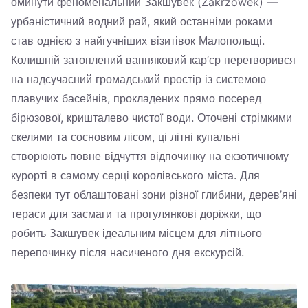
оминути феноменальний Закшувек (Zakrzówek) —
урбаністичний водний рай, який останніми роками
став однією з найгучніших візитівок Малопольщі.
Колишній затоплений вапняковий кар’єр перетворився
на надсучасний громадський простір із системою
плавучих басейнів, прокладених прямо посеред
бірюзової, кришталево чистої води. Оточені стрімкими
скелями та сосновим лісом, ці літні купальні
створюють повне відчуття відпочинку на екзотичному
курорті в самому серці королівського міста. Для
безпеки тут облаштовані зони різної глибини, дерев’яні
тераси для засмаги та прогулянкові доріжки, що
робить Закшувек ідеальним місцем для літнього
перепочинку після насиченого дня екскурсій.