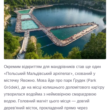
Окремим відкриттям для мандрівників став ще один
«Польський Мальдівський архіпелаг», схований у
містечку Явожно. Мова йде про парк Ґрудек (Park
Gródek), де на місці колишнього доломітового кар’єру
утворилася водойма з неймовірною смарагдовою
водою. Головний магніт цього місця — довгий
дерев’яний місток, прокладений прямо через