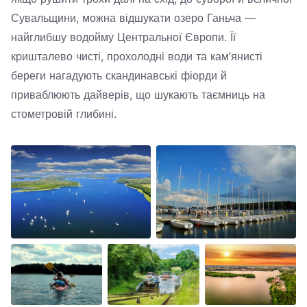
Сувальщини, можна відшукати озеро Ганьча —
найглибшу водойму Центральної Європи. Її
кришталево чисті, прохолодні води та кам’янисті
береги нагадують скандинавські фіорди й
приваблюють дайверів, що шукають таємниць на
стометровій глибині.