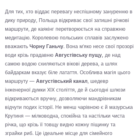
Для тих, хто віддає перевагу неспішному зануренню в
дику природу, Польща відкриває свої затишні річкові
маршрути, де каякінг перетворюється на справжню
медитацію. Королевою польських сплавів заслужено
вважають
Чорну Ганьчу
. Вона м’яко несе свої прозорі
води крізь прадавню
Августівську пущу,
де над
самою водою схиляються вікові дерева, а шлях
байдаркам вказує біле латаття. Особлива магія цього
маршруту —
Августівський канал
, шедевр
інженерної думки XIX століття, де й сьогодні шлюзи
відкриваються вручну, дозволяючи мандрівникам
відчути подих історії. Не менш чарівною є й мазурська
Крутиня — мілководна, спокійна та настільки чиста
річка, що крізь її товщу видно кожну піщинку та
зграйки риб. Це ідеальне місце для сімейного