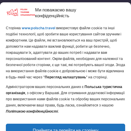
Калькулятор валют
Ми поважаємо вашу
конфіденційність
НАШІ СТОРІНКИ
Сторінка
www.polscha.travel
використовує файли cookie та інші
Польська Туристична Організація
подібні технології, щоб зробити ваше користування сайтом зручним і
Заробляйте на туризмі
комфортним. Це файли, які встановлюються на ваш пристрій, щоб
допомогти нам надавати важливі функції, робити це безпечно,
покращувати їх, адаптувати до ваших потреб і надавати вам
персоналізований контент. Окрім файлів, необхідних для належної та
безпечної роботи сторінки, є ще такі, які потребують вашої згоди. Згода
на використання файлів cookie є добровільною і може бути відкликана
в будь-який час через "
Перегляд налаштувань
" на сторінці.
Адміністратором ваших персональних даних є
Польська туристична
організація
, з офісом у Варшаві. Для отримання додаткової інформації
про використання нами файлів cookie та обробку ваших персональних
даних, включаючи ваші права, будь ласка, ознайомтеся з нашою
Політикою конфіденційності
.
Прийняти та перейти на сторінку