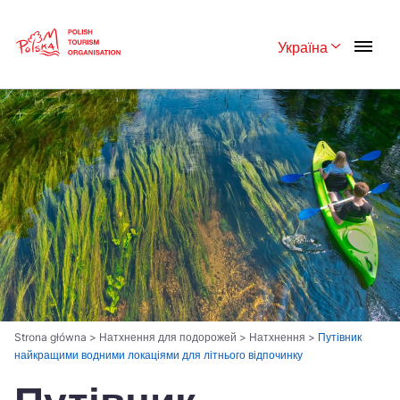
Skip
Link
Україна
Rozwiń menu 
Polski
English
Česká
中国
Dansk
Deutsch
Español
Français
Italiano
Magyar
Nederlands
日本語
Português
Norsk
Strona główna
>
Натхнення для подорожей
>
Натхнення
>
Путівник
найкращими водними локаціями для літнього відпочинку
Suomi
Svenska