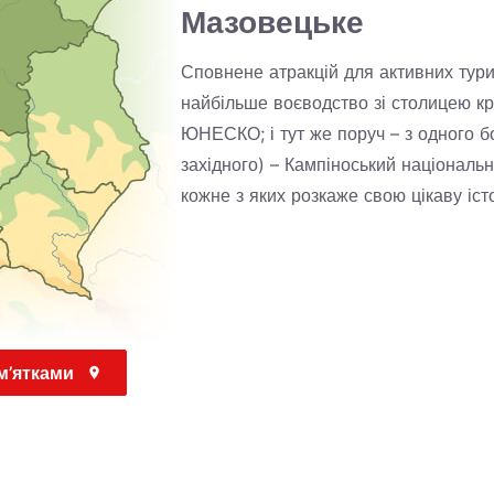
Мазовецьке
Сповнене атракцій для активних тури
найбільше воєводство зі столицею кр
ЮНЕСКО; і тут же поруч – з одного бо
західного) – Кампіноський національн
кожне з яких розкаже свою цікаву іст
м’ятками