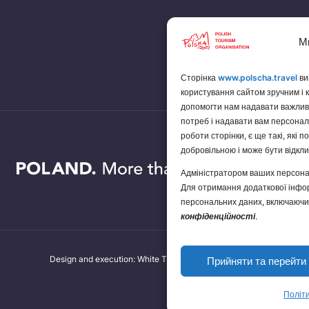
М
Сторінка
www.polscha.travel
ви
користування сайтом зручним і 
допомогти нам надавати важливі
потреб і надавати вам персонал
роботи сторінки, є ще такі, які 
добровільною і може бути відкли
Адміністратором ваших персона
Для отримання додаткової інфор
персональних даних, включаючи
конфіденційності
.
Design and execution: White Tiger
Прийняти та перейти 
Політи