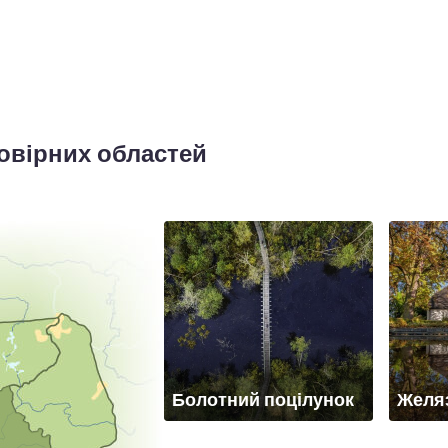
мовірних областей
Болотний поцілунок
Желя