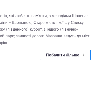
стів, які люблять пам’ятки, з мелодіями Шопена;
аїни – Варшавою, Старе місто якої є у Списку
ку (південного) курорт, з іншого (північно-
ий парк; звивисті дороги Мазовша ведуть до міст,
орію …
Побачити більше