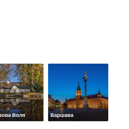
зова Воля
Варшава