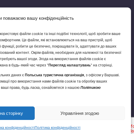
и поважаємо вашу конфіденційність
користовує файли cookie та інші подібні технології, щоб зробити ваше
комфортним. Це файли, які встановлюються на ваш пристрій, щоб
 функції, робити це безпечно, покращувати їх, адаптувати до ваших
ізований контент. Окрім файлів, необхідних для належної та безпечної
потребують вашої згоди. Згода на використання файлів cookie є
кана в будь-який час через "
Перегляд налаштувань
" на сторінці.
льних даних є
Польська туристична організація
, з офісом у Варшаві.
мації про використання нами файлів cookie та обробку ваших
 ваші права, будь ласка, ознайомтеся з нашою
Політикою
Контакт з нами
Декларація доступності
політика конфіденційності
на сторінку
Управління згодою
ка конфіденційності
Політика конфіденційності