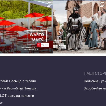
НАШІ СТОР
бліки Польща в Україні
Польська Тури
ни в Республіці Польща
Заробляйте на
ї LOT розклад польотів
ют