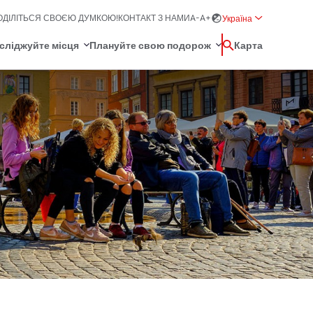
ОДІЛІТЬСЯ СВОЄЮ ДУМКОЮ!
КОНТАКТ З НАМИ
A-
A+
Україна
Rozwiń menu wybo
сліджуйте місця
Плануйте свою подорож
Пошук
Карта
中国
Zamkn
Français
Громадський транспорт у
日本語
О
місті
Svenska